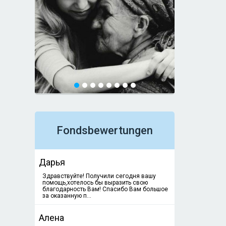
Fondsbewertungen
Дарья
Здравствуйте! Получили сегодня вашу
помощь,хотелось бы выразить свою
благодарность Вам! Спасибо Вам большое
за оказанную п...
Алена