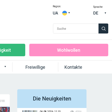
Region:
Sprache:
UA
DE
igkeit
Wohlwollen
Freiwillige
Kontakte
Die Neuigkeiten
698
06.08.2026, 11:15
4996