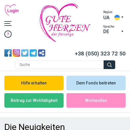
Region:
GUTE
UA
HERZEN
Sprache:
DE
der fürsorge
+38 (050) 323 72 50
Hilfe erhalten
Dem Fonds beitreten
Wohlwollen
Beitrag zur Wohltätigkeit
Die Neuigkeiten