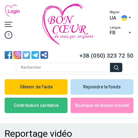
Région:
BON
UA
CŒUR
Langue:
FR
de ceux qui soignent
+38 (050) 323 72 50
Obtenir de l'aide
Rejoindre le fonds
Boutique de bonne volonté
Contribution caritative
Reportage vidéo