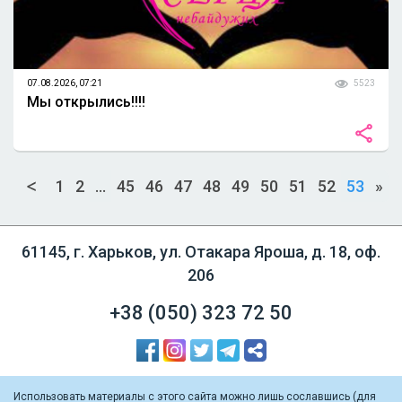
07.08.2026, 07:21
5523
Мы открылись!!!!
1
2
...
45
46
47
48
49
50
51
52
53
»
61145, г. Харьков, ул. Отакара Яроша, д. 18, оф.
206
+38 (050)
323 72 50
Использовать материалы с этого сайта можно лишь сославшись (для