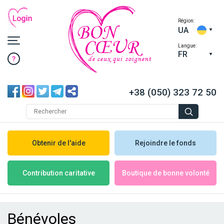
Région:
BON
UA
CŒUR
Langue:
FR
de ceux qui soignent
+38 (050) 323 72 50
Obtenir de l'aide
Rejoindre le fonds
Boutique de bonne volonté
Contribution caritative
Bénévoles